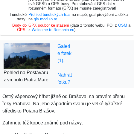
své GPS!) a GPS trasy. Pro stahování GPS dat v
rozumném formátu (GPX) se musíte zaregistrovat!
Turistické
Přehled turistických tras
na mapě, graf převýšení a délka
trasy:
na
gis.modulo.ro
.
Body do
GPX soubor ke stažení
(data z tohoto webu, POI z
OSM
a
GPS:
z
Welcome to Romania.eu
)
Galeri
e fotek
(1).
Pohled na Postăvaru
Nahrát
z vrcholu Piatra Mare.
fotku?
Ostrý vápencový hřbet jižně od Brašova, na pravém břehu
řeky Prahova. Na jeho západním svahu je velké lyžařské
středisko Poiana Brašov.
Zahrnuje též kopce známé pod názvy: