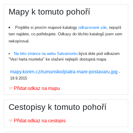
Mapy k tomuto pohoří
Projděte si prosím mapové katalogy
odkazované zde
, nejspíš
tam najdete, co potřebujete. Odkazy do těchto katalogů jsem sem
nekopíroval.
Na této stránce na webu Salvamontu
bývá dole pod odkazem
"Vezi harta muntelui" ke stažení nejlepší dostupná mapa.
mapy.koren.cz/rumunsko/piatra-mare-postavaru.jpg
-
19.9.2015
☞ Přidat odkaz na mapu
Cestopisy k tomuto pohoří
☞ Přidat odkaz na cestopis