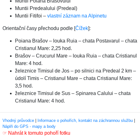
Muntii Poiana Brasovului
Muntii Predealului (Predeal)
Muntii Fitifoi –
vlastní záznam na Alpinetu
Orientační časy přechodu podle [
Čížek
]:
Poiana Brašov – louka Ruia – chata Postavarul – chata
Cristianul Mare: 2,25 hod.
Brašov – Crucurul Mare – louka Ruia – chata Cristianul
Mare: 4 hod.
železnice Timisul de Jos – po silnici na Predeal 2 km –
údolí Timis – Cristianul Mare – chata Cristianul Mare:
3,5 hod.
železnice Timisul de Sus – Spinarea Calului – chata
Cristianul Mare: 4 hod.
Vhodný průvodce
|
Informace o pohořích, kontakt na záchrannou službu
|
Náplň do GPS - mapy a body
☞
Nahrát k tomuto pohoří fotku